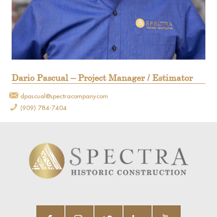
Dario Pascual – Project Manager / Estimator
dpascual@spectracompany.com
(909) 784-7404